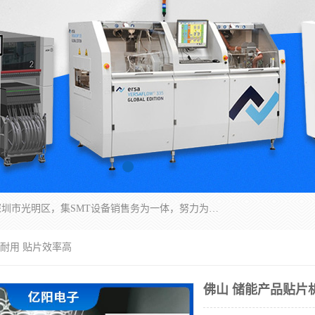
深圳市亿阳电子仪器有限公司坐落于风景秀丽的深圳市光明区，集SMT设备销售务为一体，努力为客户提供电子装配解决方案。与行业**SMT设备厂商：ASM（印刷机，锡膏检查机，贴片机），德国ERSA（爱莎）建立了稳固的代理合作关系，销售的设备一直保持**电子装配行业未来发展方向，能够满足客户各种繁杂产品的生产应用。
实耐用 贴片效率高
佛山 储能产品贴片