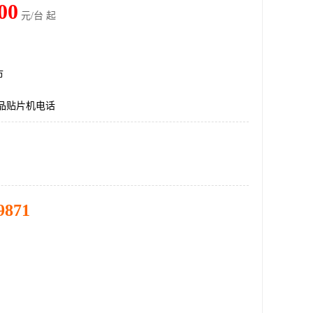
00
元/台 起
市
品贴片机电话
9871