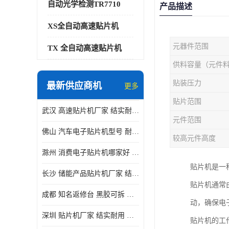
自动光学检测TR7710
产品描述
XS全自动高速贴片机
元器件范围
TX 全自动高速贴片机
供料容量（元件
贴装压力
最新供应商机
更多
贴片范围
武汉 高速贴片机厂家 结实耐用 贴片效率高
元件范围
佛山 汽车电子贴片机型号 耐振动 宽容性高
较高元件高度
滁州 消费电子贴片机哪家好 结实耐用 全自动化
贴片机是一
长沙 储能产品贴片机厂家 结实耐用 适用范围广
贴片机通常
成都 知名返修台 黑胶可拆 对位 校正 贴放准确
动，确保电
深圳 贴片机厂家 结实耐用 全自动化
贴片机的工