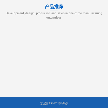
产品推荐
Development, design, production and sales in one of the manufacturing
enterprises
您是第
1534026
位访客