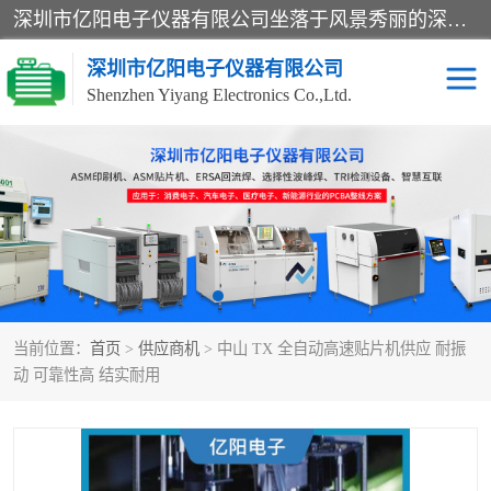
深圳市亿阳电子仪器有限公司坐落于风景秀丽的深圳市光明区，集SMT设备销售务为一体，努力为客户提供电子装配解决方案。与行业**SMT设备厂商：ASM（印刷机，锡膏检查机，贴片机），德国ERSA（爱莎）建立了稳固的代理合作关系，销售的设备一直保持**电子装配行业未来发展方向，能够满足客户各种繁杂产品的生产应用。
深圳市亿阳电子仪器有限公司
Shenzhen Yiyang Electronics Co.,Ltd.
SX全自动高速贴片机
E系列中速贴片机
NeoHorizon全自动锡膏印
选择性波峰焊
刷机
VERSAFLOW-335
回流焊HOTFLOW 3/20e
波峰焊
当前位置：
首页
>
供应商机
> 中山 TX 全自动高速贴片机供应 耐振
BGA返修台HR600/2
自动光学检测TR7700QE
动 可靠性高 结实耐用
自动X射线检测机TR7600
组装电路板测试机
SIII
TR5001
自动光学检测TR7710
XS全自动高速贴片机