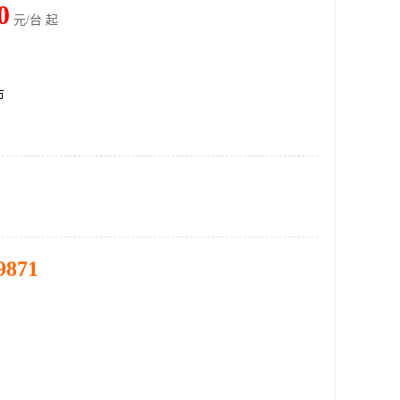
0
元/台 起
市
9871