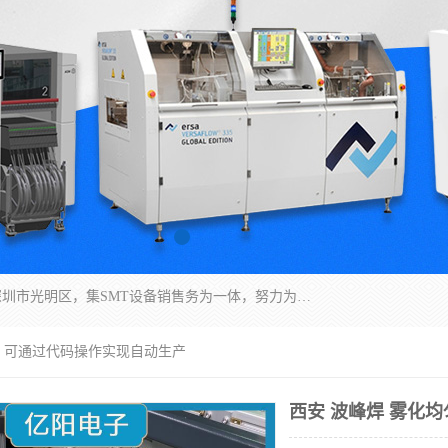
深圳市亿阳电子仪器有限公司坐落于风景秀丽的深圳市光明区，集SMT设备销售务为一体，努力为客户提供电子装配解决方案。与行业**SMT设备厂商：ASM（印刷机，锡膏检查机，贴片机），德国ERSA（爱莎）建立了稳固的代理合作关系，销售的设备一直保持**电子装配行业未来发展方向，能够满足客户各种繁杂产品的生产应用。
出 可通过代码操作实现自动生产
西安 波峰焊 雾化