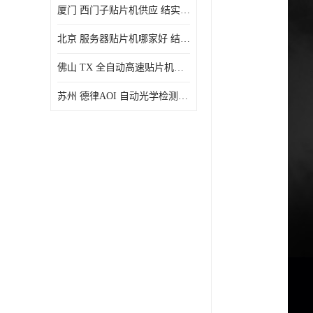
厦门 西门子贴片机供应 结实耐用 提高生产率
北京 服务器贴片机哪家好 结实耐用 宽容性高
佛山 TX 全自动高速贴片机型号 结实耐用 全自动化
苏州 德律AOI 自动光学检测 帮助节省时间和劳动力成本