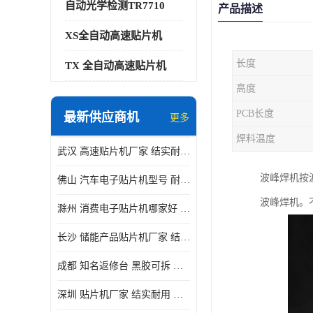
自动光学检测TR7710
产品描述
XS全自动高速贴片机
长度
TX 全自动高速贴片机
高度
PCB长度
最新供应商机
更多
焊料温度
武汉 高速贴片机厂家 结实耐用 贴片效率高
波峰焊机按
佛山 汽车电子贴片机型号 耐振动 宽容性高
波峰焊机。
滁州 消费电子贴片机哪家好 结实耐用 全自动化
长沙 储能产品贴片机厂家 结实耐用 适用范围广
成都 知名返修台 黑胶可拆 对位 校正 贴放准确
深圳 贴片机厂家 结实耐用 全自动化