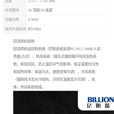
高度
1,375 – 1,535 mm
对流模块
10 顶部/10 底部
空载功率
0.5KW
室内升温时间
约15Min
回流焊机结构
回流焊机由控制系统（控制系统采用PC+PLC+HMI(人机
界面)方式），热风系统（增压式强制循环热风加热系
统，前后回风，防止温区间气流影响，保证温度均匀性
和加热效率；高温马达，速度变频可调），冷风系统
（强制风冷及水冷结构，冷却区温度显示可调），机
体，传动系统组成。