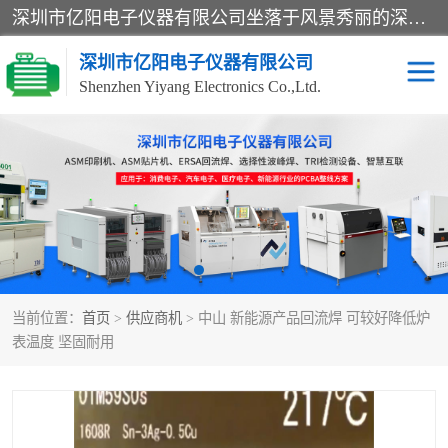
深圳市亿阳电子仪器有限公司坐落于风景秀丽的深圳市光明区，集SMT设备销售务为一体，努力为客户提供电子装配解决方案。与行业**SMT设备厂商：ASM（印刷机，锡膏检查机，贴片机），德国ERSA（爱莎）建立了稳固的代理合作关系，销售的设备一直保持**电子装配行业未来发展方向，能够满足客户各种繁杂产品的生产应用。
深圳市亿阳电子仪器有限公司
Shenzhen Yiyang Electronics Co.,Ltd.
SX全自动高速贴片机
E系列中速贴片机
NeoHorizon全自动锡膏印
选择性波峰焊
刷机
VERSAFLOW-335
回流焊HOTFLOW 3/20e
波峰焊
当前位置：
首页
>
供应商机
> 中山 新能源产品回流焊 可较好降低炉
BGA返修台HR600/2
自动光学检测TR7700QE
表温度 坚固耐用
自动X射线检测机TR7600
组装电路板测试机
SIII
TR5001
自动光学检测TR7710
XS全自动高速贴片机