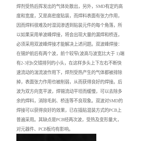
焊剂受热后挥发出的气体处散出，另外，SMD有定的高
度和宽度，又是高密度贴装，而焊料表面有张力作用，
因而焊料很难及时湿润渗透到贴装元件的每个角落，所
以如果采用单波峰焊接，将会出现大量的漏焊和桥连，
必须采用双波峰焊接才能解决上述问题。双波峰焊接：
在锡炉前后有两个波，前个较窄(波高与波宽比大于 1)端
有2-3扫b交错排列的小头，在这样多头上下左右不断快
速流动的湍流波作用下，焊剂受热产生的气体都被排除
掉，表面张力作用也被削弱，从而获得良好的焊接。后
波为双方向宽平波，焊锡流动平坦而缓慢，可以去除多
余的焊料，消除毛刺、桥连等不良现象。双波对SMD的
焊接可以获得良好的效果，已在插贴混装方式的PCB上
普遍采用。其缺点是PCB经两次波，受热及变形量大，
对元器件、PCB板均有影响。