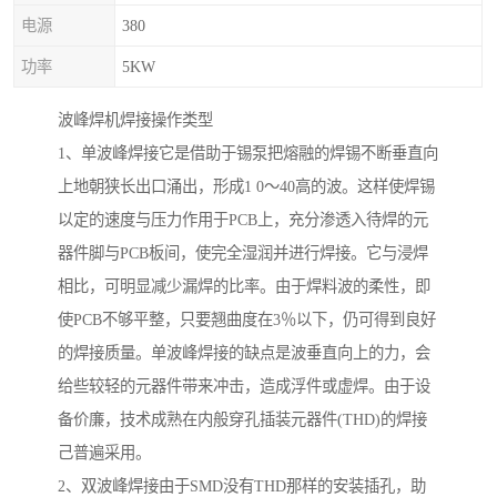
电源
380
功率
5KW
波峰焊机焊接操作类型
1、单波峰焊接它是借助于锡泵把熔融的焊锡不断垂直向
上地朝狭长出口涌出，形成1 0～40高的波。这样使焊锡
以定的速度与压力作用于PCB上，充分渗透入待焊的元
器件脚与PCB板间，使完全湿润并进行焊接。它与浸焊
相比，可明显减少漏焊的比率。由于焊料波的柔性，即
使PCB不够平整，只要翘曲度在3％以下，仍可得到良好
的焊接质量。单波峰焊接的缺点是波垂直向上的力，会
给些较轻的元器件带来冲击，造成浮件或虚焊。由于设
备价廉，技术成熟在内般穿孔插装元器件(THD)的焊接
己普遍采用。
2、双波峰焊接由于SMD没有THD那样的安装插孔，助