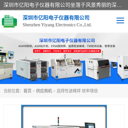
深圳市亿阳电子仪器有限公司坐落于风景秀丽的深圳市光明区，集SMT设备销售务为一体，努力为客户提供电子装配解决方案。与行业**SMT设备厂商：ASM（印刷机，锡膏检查机，贴片机），德国ERSA（爱莎）建立了稳固的代理合作关系，销售的设备一直保持**电子装配行业未来发展方向，能够满足客户各种繁杂产品的生产应用。
深圳市亿阳电子仪器有限公司
Shenzhen Yiyang Electronics Co.,Ltd.
SX全自动高速贴片机
E系列中速贴片机
NeoHorizon全自动锡膏印
选择性波峰焊
刷机
VERSAFLOW-335
回流焊HOTFLOW 3/20e
波峰焊
当前位置：
首页
>
供应商机
> 选择性波峰焊 效率增倍
BGA返修台HR600/2
自动光学检测TR7700QE
自动X射线检测机TR7600
组装电路板测试机
SIII
TR5001
自动光学检测TR7710
XS全自动高速贴片机