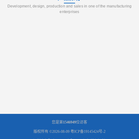
Development, design, production and sales in one of the manufacturing
enterprises
您是第
1546949
位访客
版权所有 ©2026-08-09
粤ICP备19145424号-2