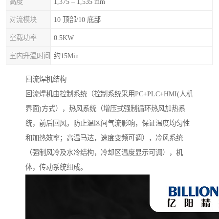
高度
1,375 – 1,535 mm
对流模块
10 顶部/10 底部
空载功率
0.5KW
室内升温时间
约15Min
回流焊机结构
回流焊机由控制系统（控制系统采用PC+PLC+HMI(人机
界面)方式），热风系统（增压式强制循环热风加热系
统，前后回风，防止温区间气流影响，保证温度均匀性
和加热效率；高温马达，速度变频可调），冷风系统
（强制风冷及水冷结构，冷却区温度显示可调），机
体，传动系统组成。