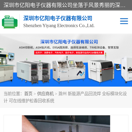
深圳市亿阳电子仪器有限公司坐落于风景秀丽的深圳市光明区，集SMT设备销售务为一体，努力为客户提供电子装配解决方案。与行业**SMT设备厂商：ASM（印刷机，锡膏检查机，贴片机），德国ERSA（爱莎）建立了稳固的代理合作关系，销售的设备一直保持**电子装配行业未来发展方向，能够满足客户各种繁杂产品的生产应用。
深圳市亿阳电子仪器有限公司
Shenzhen Yiyang Electronics Co.,Ltd.
SX全自动高速贴片机
E系列中速贴片机
NeoHorizon全自动锡膏印
选择性波峰焊
刷机
VERSAFLOW-335
回流焊HOTFLOW 3/20e
波峰焊
当前位置：
首页
>
供应商机
> 滁州 新能源产品回流焊 全标模块化设
BGA返修台HR600/2
自动光学检测TR7700QE
计 可在线维护松香回收系统
自动X射线检测机TR7600
组装电路板测试机
SIII
TR5001
自动光学检测TR7710
XS全自动高速贴片机