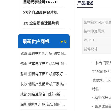
自动光学检测TR7710
产品描述
XS全自动高速贴片机
架构较大可用测
TX 全自动高速贴片机
架构电源需求
WxDxH
最新供应商机
更多
试件尺寸
武汉 高速贴片机厂家 结实耐用 贴片效率高
一种专门适用
佛山 汽车电子贴片机型号 耐振动 宽容性高
TR500
滁州 消费电子贴片机哪家好 结实耐用 全自动化
试要求。TR
长沙 储能产品贴片机厂家 结实耐用 适用范围广
特性：
成都 知名返修台 黑胶可拆 对位 校正 贴放准确
• 模组化升
深圳 贴片机厂家 结实耐用 全自动化
• 高测试覆