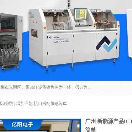
深圳市亿阳电子仪器有限公司坐落于风景秀丽的深圳市光明区，集SMT设备销售务为一体，努力为客户提供电子装配解决方案。与行业**SMT设备厂商：ASM（印刷机，锡膏检查机，贴片机），德国ERSA（爱莎）建立了稳固的代理合作关系，销售的设备一直保持**电子装配行业未来发展方向，能够满足客户各种繁杂产品的生产应用。
路板测试机 增加产能 接口搭配快速简单
广州 新能源产品IC
简单