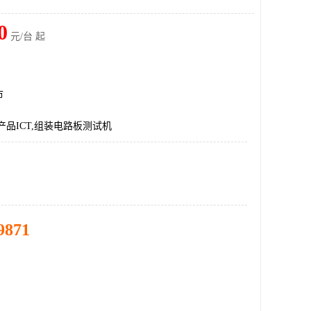
0
元/台 起
市
产品ICT,组装电路板测试机
9871