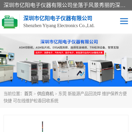
深圳市亿阳电子仪器有限公司坐落于风景秀丽的深圳市光明区，集SMT设备销售务为一体，努力为客户提供电子装配解决方案。与行业**SMT设备厂商：ASM（印刷机，锡膏检查机，贴片机），德国ERSA（爱莎）建立了稳固的代理合作关系，销售的设备一直保持**电子装配行业未来发展方向，能够满足客户各种繁杂产品的生产应用。
深圳市亿阳电子仪器有限公司
Shenzhen Yiyang Electronics Co.,Ltd.
SX全自动高速贴片机
E系列中速贴片机
NeoHorizon全自动锡膏印
选择性波峰焊
刷机
VERSAFLOW-335
回流焊HOTFLOW 3/20e
波峰焊
当前位置：
首页
>
供应商机
> 东莞 新能源产品回流焊 维护保养方便
BGA返修台HR600/2
自动光学检测TR7700QE
快捷 可在线维护松香回收系统
自动X射线检测机TR7600
组装电路板测试机
SIII
TR5001
自动光学检测TR7710
XS全自动高速贴片机