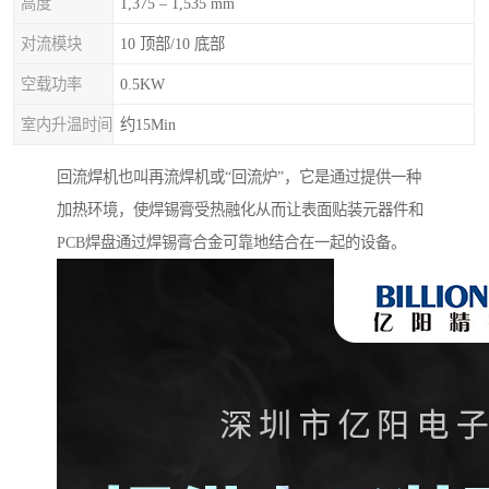
高度
1,375 – 1,535 mm
对流模块
10 顶部/10 底部
空载功率
0.5KW
室内升温时间
约15Min
回流焊机也叫再流焊机或“回流炉”，它是通过提供一种
加热环境，使焊锡膏受热融化从而让表面贴装元器件和
PCB焊盘通过焊锡膏合金可靠地结合在一起的设备。