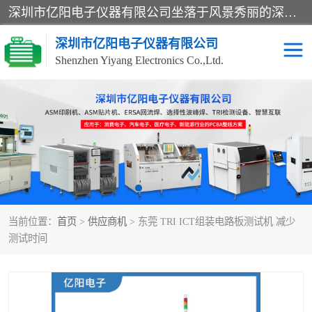
深圳市亿阳电子仪器有限公司坐落于风景秀丽的深圳市光明区，集SMT设备销售务为一体，努力为客户提供电子装配解决方案。与行业**SMT设备厂商：ASM（印刷机，锡膏检查机，贴片机），德国ERSA（爱莎）建立了稳固的代理合作关系，销售的设备一直保持**电子装配行业未来发展方向，能够满足客户各种繁杂产品的生产应用。
深圳市亿阳电子仪器有限公司
Shenzhen Yiyang Electronics Co.,Ltd.
SX全自动高速贴片机
E系列中速贴片机
NeoHorizon全自动锡膏印
选择性波峰焊
刷机
VERSAFLOW-335
回流焊HOTFLOW 3/20e
波峰焊
当前位置：
首页
>
供应商机
> 东莞 TRI ICT组装电路板测试机 减少
BGA返修台HR600/2
自动光学检测TR7700QE
测试时间
自动X射线检测机TR7600
组装电路板测试机
SIII
TR5001
自动光学检测TR7710
XS全自动高速贴片机