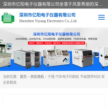
深圳市亿阳电子仪器有限公司坐落于风景秀丽的深圳市光明区，集SMT设备销售务为一体，努力为客户提供电子装配解决方案。与行业**SMT设备厂商：ASM（印刷机，锡膏检查机，贴片机），德国ERSA（爱莎）建立了稳固的代理合作关系，销售的设备一直保持**电子装配行业未来发展方向，能够满足客户各种繁杂产品的生产应用。
深圳市亿阳电子仪器有限公司
Shenzhen Yiyang Electronics Co.,Ltd.
SX全自动高速贴片机
E系列中速贴片机
NeoHorizon全自动锡膏印
选择性波峰焊
刷机
VERSAFLOW-335
回流焊HOTFLOW 3/20e
波峰焊
当前位置：
首页
>
供应商机
> 宁德 汽车电子印刷机 节省搅拌时间 安
BGA返修台HR600/2
自动光学检测TR7700QE
全系数高
自动X射线检测机TR7600
组装电路板测试机
SIII
TR5001
自动光学检测TR7710
XS全自动高速贴片机