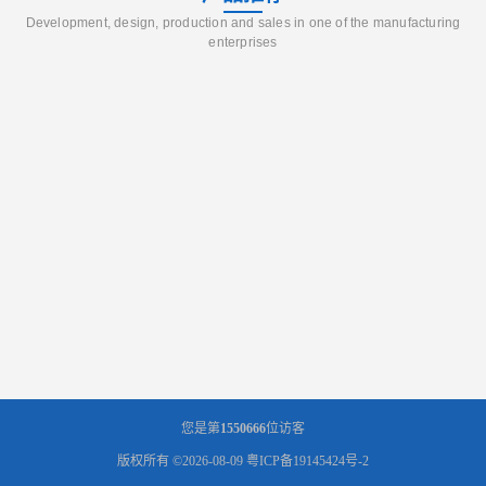
Development, design, production and sales in one of the manufacturing
enterprises
您是第
1550666
位访客
版权所有 ©2026-08-09
粤ICP备19145424号-2