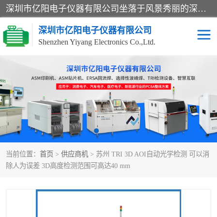
深圳市亿阳电子仪器有限公司坐落于风景秀丽的深圳市光明区，集SMT设备销售务为一体，努力为客户提供电子装配解决方案。与行业**SMT设备厂商：ASM（印刷机，锡膏检查机，贴片机），德国ERSA（爱莎）建立了稳固的代理合作关系，销售的设备一直保持**电子装配行业未来发展方向，能够满足客户各种繁杂产品的生产应用。
深圳市亿阳电子仪器有限公司
Shenzhen Yiyang Electronics Co.,Ltd.
SX全自动高速贴片机
E系列中速贴片机
NeoHorizon全自动锡膏印
选择性波峰焊
刷机
VERSAFLOW-335
回流焊HOTFLOW 3/20e
波峰焊
当前位置：
首页
>
供应商机
> 苏州 TRI 3D AOI自动光学检测 可以消
BGA返修台HR600/2
自动光学检测TR7700QE
除人为误差 3D高度检测范围可高达40 mm
自动X射线检测机TR7600
组装电路板测试机
SIII
TR5001
自动光学检测TR7710
XS全自动高速贴片机