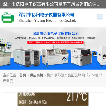
深圳市亿阳电子仪器有限公司坐落于风景秀丽的深圳市光明区，集SMT设备销售务为一体，努力为客户提供电子装配解决方案。与行业**SMT设备厂商：ASM（印刷机，锡膏检查机，贴片机），德国ERSA（爱莎）建立了稳固的代理合作关系，销售的设备一直保持**电子装配行业未来发展方向，能够满足客户各种繁杂产品的生产应用。
深圳市亿阳电子仪器有限公司
Shenzhen Yiyang Electronics Co.,Ltd.
SX全自动高速贴片机
E系列中速贴片机
NeoHorizon全自动锡膏印
选择性波峰焊
刷机
VERSAFLOW-335
回流焊HOTFLOW 3/20e
波峰焊
当前位置：
首页
>
供应商机
> 梅州 新能源产品回流焊 可较好降低炉
BGA返修台HR600/2
自动光学检测TR7700QE
表温度
自动X射线检测机TR7600
组装电路板测试机
SIII
TR5001
自动光学检测TR7710
XS全自动高速贴片机