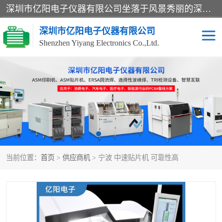
深圳市亿阳电子仪器有限公司坐落于风景秀丽的深圳市光明区，集SMT设备销售务为一体，努力为客户提供电子装配解决方案。与行业**SMT设备厂商：ASM（印刷机，锡膏检查机，贴片机），德国ERSA（爱莎）建立了稳固的代理合作关系，销售的设备一直保持**电子装配行业未来发展方向，能够满足客户各种繁杂产品的生产应用。
深圳市亿阳电子仪器有限公司
Shenzhen Yiyang Electronics Co.,Ltd.
SX全自动高速贴片机
E系列中速贴片机
NeoHorizon全自动锡膏印
选择性波峰焊
刷机
VERSAFLOW-335
回流焊HOTFLOW 3/20e
波峰焊
当前位置：
首页
>
供应商机
> 宁波 中速贴片机 可靠性高
BGA返修台HR600/2
自动光学检测TR7700QE
自动X射线检测机TR7600
组装电路板测试机
SIII
TR5001
自动光学检测TR7710
XS全自动高速贴片机