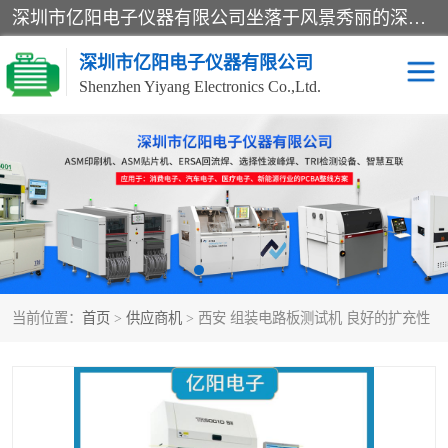
深圳市亿阳电子仪器有限公司坐落于风景秀丽的深圳市光明区，集SMT设备销售务为一体，努力为客户提供电子装配解决方案。与行业**SMT设备厂商：ASM（印刷机，锡膏检查机，贴片机），德国ERSA（爱莎）建立了稳固的代理合作关系，销售的设备一直保持**电子装配行业未来发展方向，能够满足客户各种繁杂产品的生产应用。
深圳市亿阳电子仪器有限公司
Shenzhen Yiyang Electronics Co.,Ltd.
SX全自动高速贴片机
E系列中速贴片机
NeoHorizon全自动锡膏印
选择性波峰焊
刷机
VERSAFLOW-335
回流焊HOTFLOW 3/20e
波峰焊
当前位置：
首页
>
供应商机
> 西安 组装电路板测试机 良好的扩充性
BGA返修台HR600/2
自动光学检测TR7700QE
自动X射线检测机TR7600
组装电路板测试机
SIII
TR5001
自动光学检测TR7710
XS全自动高速贴片机