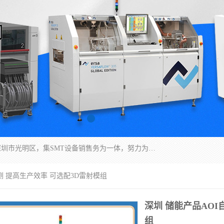
深圳市亿阳电子仪器有限公司坐落于风景秀丽的深圳市光明区，集SMT设备销售务为一体，努力为客户提供电子装配解决方案。与行业**SMT设备厂商：ASM（印刷机，锡膏检查机，贴片机），德国ERSA（爱莎）建立了稳固的代理合作关系，销售的设备一直保持**电子装配行业未来发展方向，能够满足客户各种繁杂产品的生产应用。
测 提高生产效率 可选配3D雷射模组
深圳 储能产品AOI
组