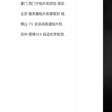
厦门 西门子贴片机供应 结实耐用 提高生产率
北京 服务器贴片机哪家好 结实耐用 宽容性高
佛山 TX 全自动高速贴片机型号 结实耐用 全自动化
苏州 德律AOI 自动光学检测 帮助节省时间和劳动力成本