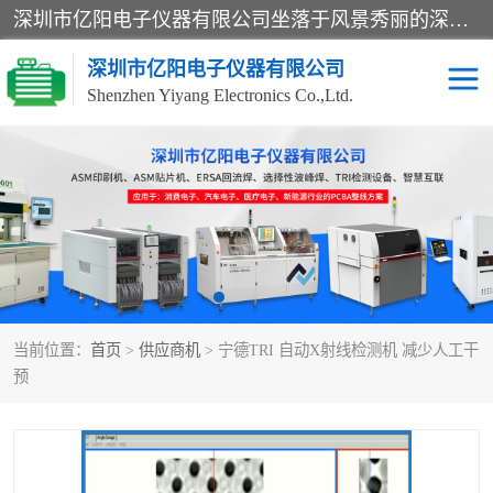
深圳市亿阳电子仪器有限公司坐落于风景秀丽的深圳市光明区，集SMT设备销售务为一体，努力为客户提供电子装配解决方案。与行业**SMT设备厂商：ASM（印刷机，锡膏检查机，贴片机），德国ERSA（爱莎）建立了稳固的代理合作关系，销售的设备一直保持**电子装配行业未来发展方向，能够满足客户各种繁杂产品的生产应用。
深圳市亿阳电子仪器有限公司
Shenzhen Yiyang Electronics Co.,Ltd.
SX全自动高速贴片机
E系列中速贴片机
NeoHorizon全自动锡膏印
选择性波峰焊
刷机
VERSAFLOW-335
回流焊HOTFLOW 3/20e
波峰焊
当前位置：
首页
>
供应商机
> 宁德TRI 自动X射线检测机 减少人工干
BGA返修台HR600/2
自动光学检测TR7700QE
预
自动X射线检测机TR7600
组装电路板测试机
SIII
TR5001
自动光学检测TR7710
XS全自动高速贴片机