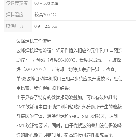
传送带宽度
60 – 508 mm
焊料温度
较高300 °C
喷涂压力
0.9 – 2.5 bar
波峰焊机工作流程
波峰焊机焊接流程：将元件插入相应的元件孔中 →预涂
助焊剂 → 预热（温度90-100‘C，长度1-1.2m） → 波峰
焊（220-240’C） → 冷却→切除多余插件脚 → 检查。
单/双波峰自动焊机采用三相异步感应泵开发技术，经使
用比较，我们得到如下结果：
由于具备了特有的微扰振动波叠加，可以有效地赶出
SMT软钎接中由于助焊剂和粘贴剂热分解所产生的遮蔽
钎接区的气体，消除跳焊和SMC、SMD阴影区，达到
SMT软钎接要求，同时，由于微扰波的叠加没使得波峰
焊的爬孔能力明显加强，提高焊接可靠性和成品率。