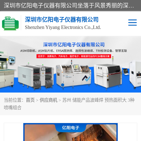
深圳市亿阳电子仪器有限公司坐落于风景秀丽的深圳市光明区，集SMT设备销售务为一体，努力为客户提供电子装配解决方案。与行业**SMT设备厂商：ASM（印刷机，锡膏检查机，贴片机），德国ERSA（爱莎）建立了稳固的代理合作关系，销售的设备一直保持**电子装配行业未来发展方向，能够满足客户各种繁杂产品的生产应用。
深圳市亿阳电子仪器有限公司
Shenzhen Yiyang Electronics Co.,Ltd.
SX全自动高速贴片机
E系列中速贴片机
NeoHorizon全自动锡膏印
选择性波峰焊
刷机
VERSAFLOW-335
回流焊HOTFLOW 3/20e
波峰焊
当前位置：
首页
>
供应商机
> 苏州 储能产品波峰焊 预热面积大 3种
BGA返修台HR600/2
自动光学检测TR7700QE
喷嘴组合
自动X射线检测机TR7600
组装电路板测试机
SIII
TR5001
自动光学检测TR7710
XS全自动高速贴片机