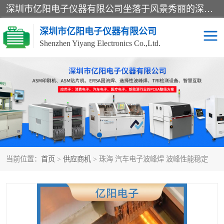
深圳市亿阳电子仪器有限公司坐落于风景秀丽的深圳市光明区，集SMT设备销售务为一体，努力为客户提供电子装配解决方案。与行业**SMT设备厂商：ASM（印刷机，锡膏检查机，贴片机），德国ERSA（爱莎）建立了稳固的代理合作关系，销售的设备一直保持**电子装配行业未来发展方向，能够满足客户各种繁杂产品的生产应用。
深圳市亿阳电子仪器有限公司
Shenzhen Yiyang Electronics Co.,Ltd.
SX全自动高速贴片机
E系列中速贴片机
NeoHorizon全自动锡膏印
选择性波峰焊
刷机
VERSAFLOW-335
回流焊HOTFLOW 3/20e
波峰焊
当前位置：
首页
>
供应商机
> 珠海 汽车电子波峰焊 波峰性能稳定
BGA返修台HR600/2
自动光学检测TR7700QE
自动X射线检测机TR7600
组装电路板测试机
SIII
TR5001
自动光学检测TR7710
XS全自动高速贴片机