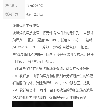
焊料温度
较高300 °C
喷涂压力
0.9 – 2.5 bar
波峰焊机工作流程
波峰焊机焊接流程：将元件插入相应的元件孔中 →预涂
助焊剂 → 预热（温度90-100‘C，长度1-1.2m） → 波峰
焊（220-240’C） → 冷却→切除多余插件脚 → 检查。
单/双波峰自动焊机采用三相异步感应泵开发技术，经使
用比较，我们得到如下结果：
由于具备了特有的微扰振动波叠加，可以有效地赶出
SMT软钎接中由于助焊剂和粘贴剂热分解所产生的遮蔽
钎接区的气体，消除跳焊和SMC、SMD阴影区，达到
SMT软钎接要求，同时，由于微扰波的叠加没使得波峰
焊的爬孔能力明显加强，提高焊接可靠性和成品率。