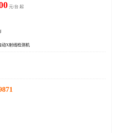
00
元/台 起
市
Y自动X射线检测机
9871