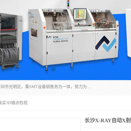
深圳市亿阳电子仪器有限公司坐落于风景秀丽的深圳市光明区，集SMT设备销售务为一体，努力为客户提供电子装配解决方案。与行业**SMT设备厂商：ASM（印刷机，锡膏检查机，贴片机），德国ERSA（爱莎）建立了稳固的代理合作关系，销售的设备一直保持**电子装配行业未来发展方向，能够满足客户各种繁杂产品的生产应用。
 真实3D锡点检视
长沙X-RAY自动X