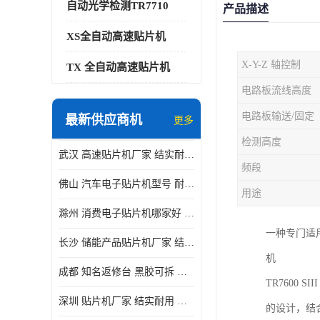
自动光学检测TR7710
产品描述
XS全自动高速贴片机
X-Y-Z 轴控制
TX 全自动高速贴片机
电路板流线高度
电路板输送/固定
最新供应商机
更多
检测高度
武汉 高速贴片机厂家 结实耐用 贴片效率高
频段
佛山 汽车电子贴片机型号 耐振动 宽容性高
用途
滁州 消费电子贴片机哪家好 结实耐用 全自动化
一种专门适用
长沙 储能产品贴片机厂家 结实耐用 适用范围广
机
成都 知名返修台 黑胶可拆 对位 校正 贴放准确
TR7600 
深圳 贴片机厂家 结实耐用 全自动化
的设计，结