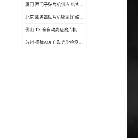
厦门 西门子贴片机供应 结实耐用 提高生产率
北京 服务器贴片机哪家好 结实耐用 宽容性高
佛山 TX 全自动高速贴片机型号 结实耐用 全自动化
苏州 德律AOI 自动光学检测 帮助节省时间和劳动力成本