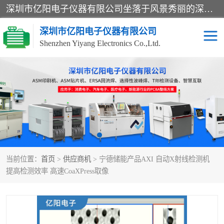
深圳市亿阳电子仪器有限公司坐落于风景秀丽的深圳市光明区，集SMT设备销售务为一体，努力为客户提供电子装配解决方案。与行业**SMT设备厂商：ASM（印刷机，锡膏检查机，贴片机），德国ERSA（爱莎）建立了稳固的代理合作关系，销售的设备一直保持**电子装配行业未来发展方向，能够满足客户各种繁杂产品的生产应用。
深圳市亿阳电子仪器有限公司
Shenzhen Yiyang Electronics Co.,Ltd.
SX全自动高速贴片机
E系列中速贴片机
NeoHorizon全自动锡膏印
选择性波峰焊
刷机
VERSAFLOW-335
回流焊HOTFLOW 3/20e
波峰焊
当前位置：
首页
>
供应商机
> 宁德储能产品AXI 自动X射线检测机
BGA返修台HR600/2
自动光学检测TR7700QE
提高检测效率 高速CoaXPress取像
自动X射线检测机TR7600
组装电路板测试机
SIII
TR5001
自动光学检测TR7710
XS全自动高速贴片机