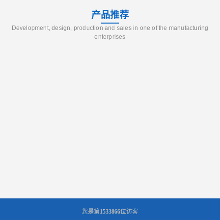
产品推荐
Development, design, production and sales in one of the manufacturing
enterprises
您是第
1533866
位访客