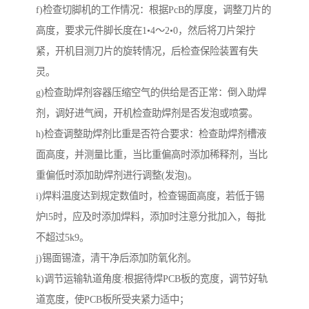
f)检查切脚机的工作情况：根据PcB的厚度，调整刀片的
高度，要求元件脚长度在1•4～2•0，然后将刀片架拧
紧，开机目测刀片的旋转情况，后检查保险装置有失
灵。
g)检查助焊剂容器压缩空气的供给是否正常：倒入助焊
剂，调好进气阀，开机检查助焊剂是否发泡或喷雾。
h)检查调整助焊剂比重是否符合要求：检查助焊剂槽液
面高度，并测量比重，当比重偏高时添加稀释剂，当比
重偏低时添加助焊剂进行调整(发泡)。
i)焊料温度达到规定数值时，检查锡面高度，若低于锡
炉l5时，应及时添加焊料，添加时注意分批加入，每批
不超过5k9。
j)锡面锡渣，清干净后添加防氧化剂。
k)调节运输轨道角度:根据待焊PCB板的宽度，调节好轨
道宽度，使PCB板所受夹紧力适中；