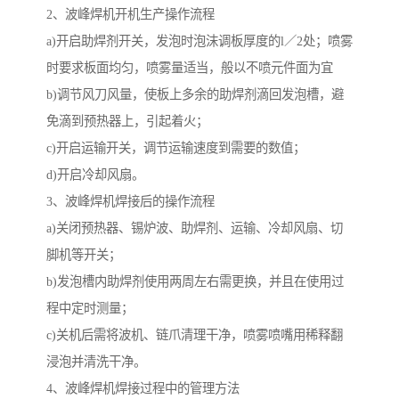
2、波峰焊机开机生产操作流程
a)开启助焊剂开关，发泡时泡沫调板厚度的l／2处；喷雾
时要求板面均匀，喷雾量适当，般以不喷元件面为宜
b)调节风刀风量，使板上多余的助焊剂滴回发泡槽，避
免滴到预热器上，引起着火；
c)开启运输开关，调节运输速度到需要的数值；
d)开启冷却风扇。
3、波峰焊机焊接后的操作流程
a)关闭预热器、锡炉波、助焊剂、运输、冷却风扇、切
脚机等开关；
b)发泡槽内助焊剂使用两周左右需更换，并且在使用过
程中定时测量；
c)关机后需将波机、链爪清理干净，喷雾喷嘴用稀释翻
浸泡并清洗干净。
4、波峰焊机焊接过程中的管理方法