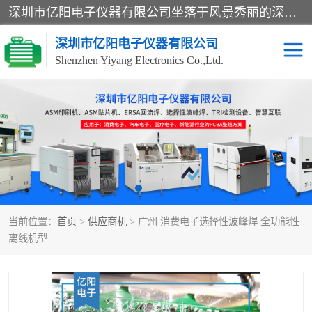
深圳市亿阳电子仪器有限公司坐落于风景秀丽的深圳市光明区，集SMT设备销售务为一体，努力为客户提供电子装配解决方案。与行业**SMT设备厂商：ASM（印刷机，锡膏检查机，贴片机），德国ERSA（爱莎）建立了稳固的代理合作关系，销售的设备一直保持**电子装配行业未来发展方向，能够满足客户各种繁杂产品的生产应用。
深圳市亿阳电子仪器有限公司
Shenzhen Yiyang Electronics Co.,Ltd.
SX全自动高速贴片机
E系列中速贴片机
NeoHorizon全自动锡膏印
选择性波峰焊
刷机
VERSAFLOW-335
回流焊HOTFLOW 3/20e
波峰焊
当前位置：
首页
>
供应商机
> 广州 消费电子选择性波峰焊 全功能性
BGA返修台HR600/2
自动光学检测TR7700QE
离线机型
自动X射线检测机TR7600
组装电路板测试机
SIII
TR5001
自动光学检测TR7710
XS全自动高速贴片机