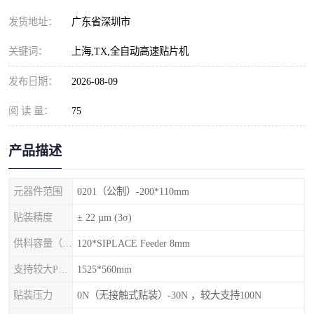
发货地址：
广东省深圳市
关键词：
上海,TX,全自动高速贴片机
发布日期：
2026-08-09
阅 读 量：
75
产品描述
元器件范围
0201（公制）-200*110mm
贴装精度
± 22 µm (3σ)
供料容量（元件料车）
120*SIPLACE Feeder 8mm
支持较大PCB尺寸
1525*560mm
贴装压力
0N（无接触式贴装）-30N ，较大支持100N