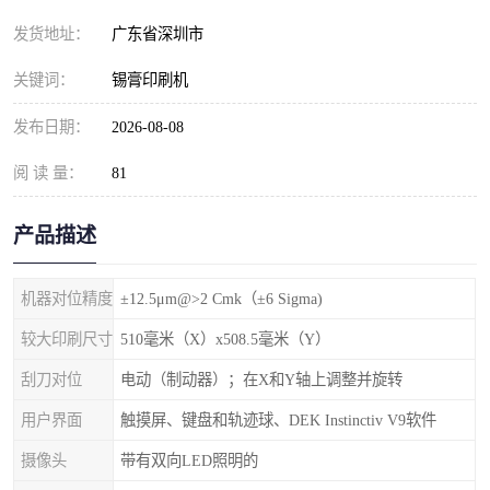
发货地址：
广东省深圳市
关键词：
锡膏印刷机
发布日期：
2026-08-08
阅 读 量：
81
产品描述
机器对位精度
±12.5μm@>2 Cmk（±6 Sigma)
较大印刷尺寸
510毫米（X）x508.5毫米（Y）
刮刀对位
电动（制动器）；在X和Y轴上调整并旋转
用户界面
触摸屏、键盘和轨迹球、DEK Instinctiv V9软件
摄像头
带有双向LED照明的