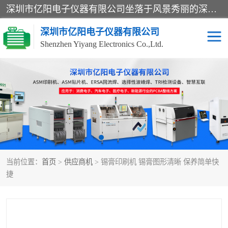
深圳市亿阳电子仪器有限公司坐落于风景秀丽的深圳市光明区，集SMT设备销售务为一体，努力为客户提供电子装配解决方案。与行业**SMT设备厂商：ASM（印刷机，锡膏检查机，贴片机），德国ERSA（爱莎）建立了稳固的代理合作关系，销售的设备一直保持**电子装配行业未来发展方向，能够满足客户各种繁杂产品的生产应用。
深圳市亿阳电子仪器有限公司
Shenzhen Yiyang Electronics Co.,Ltd.
SX全自动高速贴片机
E系列中速贴片机
NeoHorizon全自动锡膏印
选择性波峰焊
刷机
VERSAFLOW-335
回流焊HOTFLOW 3/20e
波峰焊
当前位置：
首页
>
供应商机
> 锡膏印刷机 锡膏图形清晰 保养简单快
BGA返修台HR600/2
自动光学检测TR7700QE
捷
自动X射线检测机TR7600
组装电路板测试机
SIII
TR5001
自动光学检测TR7710
XS全自动高速贴片机