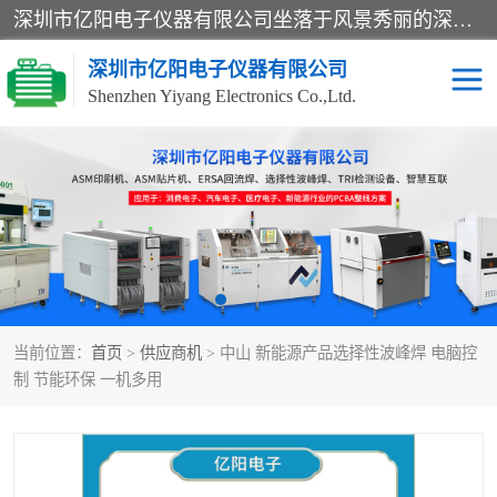
深圳市亿阳电子仪器有限公司坐落于风景秀丽的深圳市光明区，集SMT设备销售务为一体，努力为客户提供电子装配解决方案。与行业**SMT设备厂商：ASM（印刷机，锡膏检查机，贴片机），德国ERSA（爱莎）建立了稳固的代理合作关系，销售的设备一直保持**电子装配行业未来发展方向，能够满足客户各种繁杂产品的生产应用。
深圳市亿阳电子仪器有限公司
Shenzhen Yiyang Electronics Co.,Ltd.
SX全自动高速贴片机
E系列中速贴片机
NeoHorizon全自动锡膏印
选择性波峰焊
刷机
VERSAFLOW-335
回流焊HOTFLOW 3/20e
波峰焊
当前位置：
首页
>
供应商机
> 中山 新能源产品选择性波峰焊 电脑控
BGA返修台HR600/2
自动光学检测TR7700QE
制 节能环保 一机多用
自动X射线检测机TR7600
组装电路板测试机
SIII
TR5001
自动光学检测TR7710
XS全自动高速贴片机