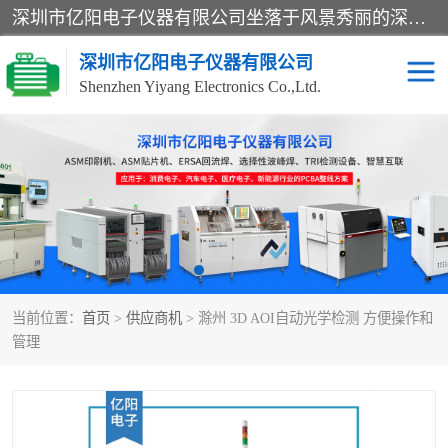
深圳市亿阳电子仪器有限公司坐落于风景秀丽的深圳市光明区，集SMT设备销售务为一体，努力为客户提供电子装配解决方案。与行业**SMT设备厂商：ASM（印刷机，锡膏检查机，贴片机），德国ERSA（爱莎）建立了稳固的代理合作关系，销售的设备一直保持**电子装配行业未来发展方向，能够满足客户各种繁杂产品的生产应用。
深圳市亿阳电子仪器有限公司
Shenzhen Yiyang Electronics Co.,Ltd.
SX全自动高速贴片机
E系列中速贴片机
NeoHorizon全自动锡膏印
选择性波峰焊
刷机
VERSAFLOW-335
回流焊HOTFLOW 3/20e
波峰焊
当前位置：
首页
>
供应商机
> 滁州 3D AOI自动光学检测 方便操作和
BGA返修台HR600/2
自动光学检测TR7700QE
管理
自动X射线检测机TR7600
组装电路板测试机
SIII
TR5001
自动光学检测TR7710
XS全自动高速贴片机