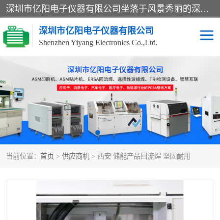
深圳市亿阳电子仪器有限公司坐落于风景秀丽的深圳市光明区，集SMT设备销售务为一体，努力为客户提供电子装配解决方案。与行业**SMT设备厂商：ASM（印刷机，锡膏检查机，贴片机），德国ERSA（爱莎）建立了稳固的代理合作关系，销售的设备一直保持**电子装配行业未来发展方向，能够满足客户各种繁杂产品的生产应用。
深圳市亿阳电子仪器有限公司
Shenzhen Yiyang Electronics Co.,Ltd.
SX全自动高速贴片机
E系列中速贴片机
NeoHorizon全自动锡膏印
选择性波峰焊
刷机
VERSAFLOW-335
回流焊HOTFLOW 3/20e
波峰焊
当前位置：
首页
>
供应商机
> 西安 储能产品回流焊 坚固耐用
BGA返修台HR600/2
自动光学检测TR7700QE
自动X射线检测机TR7600
组装电路板测试机
SIII
TR5001
自动光学检测TR7710
XS全自动高速贴片机