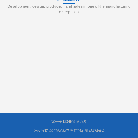
Development, design, production and sales in one of the manufacturing
enterprises
您是第
1534050
位访客
版权所有 ©2026-08-07
粤ICP备19145424号-2