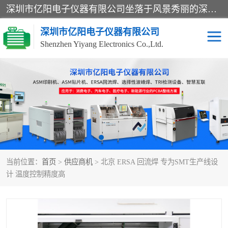
深圳市亿阳电子仪器有限公司坐落于风景秀丽的深圳市光明区，集SMT设备销售务为一体，努力为客户提供电子装配解决方案。与行业**SMT设备厂商：ASM（印刷机，锡膏检查机，贴片机），德国ERSA（爱莎）建立了稳固的代理合作关系，销售的设备一直保持**电子装配行业未来发展方向，能够满足客户各种繁杂产品的生产应用。
深圳市亿阳电子仪器有限公司
Shenzhen Yiyang Electronics Co.,Ltd.
SX全自动高速贴片机
E系列中速贴片机
NeoHorizon全自动锡膏印
选择性波峰焊
刷机
VERSAFLOW-335
回流焊HOTFLOW 3/20e
波峰焊
当前位置：
首页
>
供应商机
> 北京 ERSA 回流焊 专为SMT生产线设
BGA返修台HR600/2
自动光学检测TR7700QE
计 温度控制精度高
自动X射线检测机TR7600
组装电路板测试机
SIII
TR5001
自动光学检测TR7710
XS全自动高速贴片机