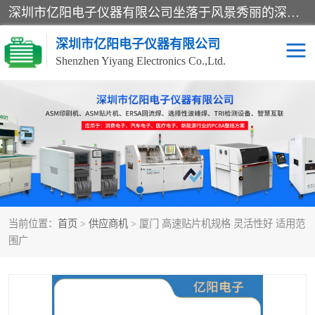
深圳市亿阳电子仪器有限公司坐落于风景秀丽的深圳市光明区，集SMT设备销售务为一体，努力为客户提供电子装配解决方案。与行业**SMT设备厂商：ASM（印刷机，锡膏检查机，贴片机），德国ERSA（爱莎）建立了稳固的代理合作关系，销售的设备一直保持**电子装配行业未来发展方向，能够满足客户各种繁杂产品的生产应用。
深圳市亿阳电子仪器有限公司
Shenzhen Yiyang Electronics Co.,Ltd.
SX全自动高速贴片机
E系列中速贴片机
NeoHorizon全自动锡膏印
选择性波峰焊
刷机
VERSAFLOW-335
回流焊HOTFLOW 3/20e
波峰焊
当前位置：
首页
>
供应商机
> 厦门 高速贴片机规格 灵活性好 适用范
BGA返修台HR600/2
自动光学检测TR7700QE
围广
自动X射线检测机TR7600
组装电路板测试机
SIII
TR5001
自动光学检测TR7710
XS全自动高速贴片机