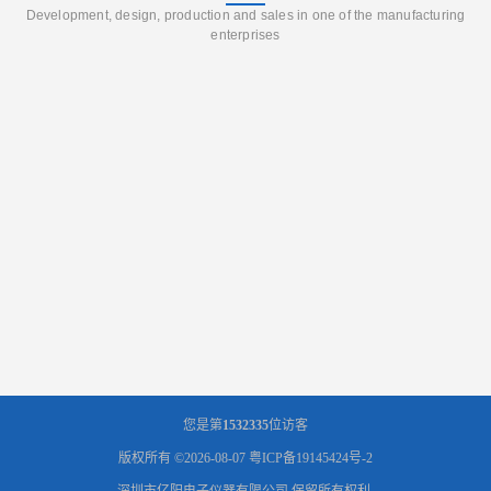
Development, design, production and sales in one of the manufacturing
enterprises
您是第
1532335
位访客
版权所有 ©2026-08-07
粤ICP备19145424号-2
深圳市亿阳电子仪器有限公司
保留所有权利.