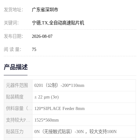
发货地址：
广东省深圳市
关键词：
宁德,TX,全自动高速贴片机
发布日期：
2026-08-07
阅 读 量：
75
产品描述
元器件范围
0201（公制）-200*110mm
贴装精度
± 22 µm (3σ)
供料容量（元件料车）
120*SIPLACE Feeder 8mm
支持较大PCB尺寸
1525*560mm
贴装压力
0N（无接触式贴装）-30N ，较大支持100N