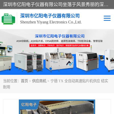
深圳市亿阳电子仪器有限公司坐落于风景秀丽的深圳市光明区，集SMT设备销售务为一体，努力为客户提供电子装配解决方案。与行业**SMT设备厂商：ASM（印刷机，锡膏检查机，贴片机），德国ERSA（爱莎）建立了稳固的代理合作关系，销售的设备一直保持**电子装配行业未来发展方向，能够满足客户各种繁杂产品的生产应用。
深圳市亿阳电子仪器有限公司
Shenzhen Yiyang Electronics Co.,Ltd.
SX全自动高速贴片机
E系列中速贴片机
NeoHorizon全自动锡膏印
选择性波峰焊
刷机
VERSAFLOW-335
回流焊HOTFLOW 3/20e
波峰焊
当前位置：
首页
>
供应商机
> 宁德 TX 全自动高速贴片机供应 结实
BGA返修台HR600/2
自动光学检测TR7700QE
耐用
自动X射线检测机TR7600
组装电路板测试机
SIII
TR5001
自动光学检测TR7710
XS全自动高速贴片机