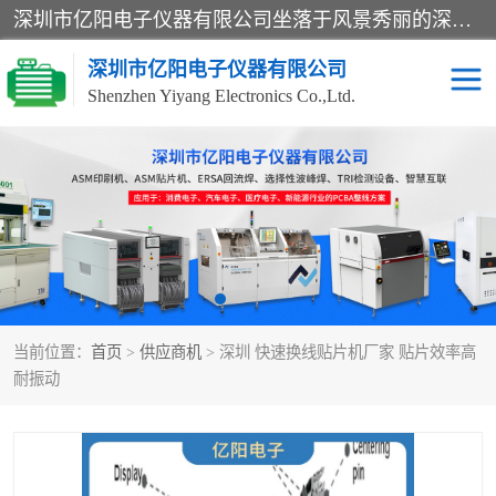
深圳市亿阳电子仪器有限公司坐落于风景秀丽的深圳市光明区，集SMT设备销售务为一体，努力为客户提供电子装配解决方案。与行业**SMT设备厂商：ASM（印刷机，锡膏检查机，贴片机），德国ERSA（爱莎）建立了稳固的代理合作关系，销售的设备一直保持**电子装配行业未来发展方向，能够满足客户各种繁杂产品的生产应用。
深圳市亿阳电子仪器有限公司
Shenzhen Yiyang Electronics Co.,Ltd.
SX全自动高速贴片机
E系列中速贴片机
NeoHorizon全自动锡膏印
选择性波峰焊
刷机
VERSAFLOW-335
回流焊HOTFLOW 3/20e
波峰焊
当前位置：
首页
>
供应商机
> 深圳 快速换线贴片机厂家 贴片效率高
BGA返修台HR600/2
自动光学检测TR7700QE
耐振动
自动X射线检测机TR7600
组装电路板测试机
SIII
TR5001
自动光学检测TR7710
XS全自动高速贴片机