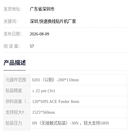
发货地址：
广东省深圳市
关键词：
深圳,快速换线贴片机厂家
发布日期：
2026-08-09
阅 读 量：
57
产品描述
元器件范围
0201（公制）-200*110mm
贴装精度
± 22 µm (3σ)
供料容量（元件料车）
120*SIPLACE Feeder 8mm
支持较大PCB尺寸
1525*560mm
贴装压力
0N（无接触式贴装）-30N ，较大支持100N