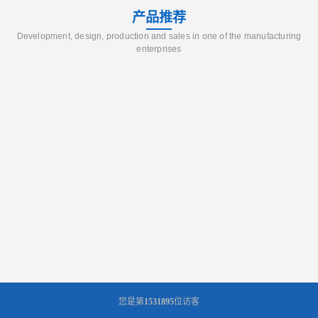
产品推荐
Development, design, production and sales in one of the manufacturing
enterprises
您是第
1531895
位访客