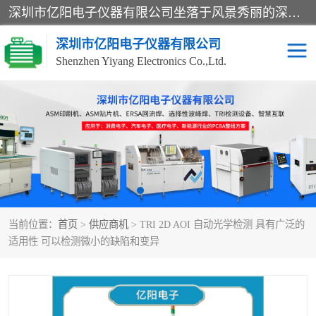
深圳市亿阳电子仪器有限公司坐落于风景秀丽的深圳市光明区，集SMT设备销售务为一体，努力为客户提供电子装配解决方案。与行业**SMT设备厂商：ASM（印刷机，锡膏检查机，贴片机），德国ERSA（爱莎）建立了稳固的代理合作关系，销售的设备一直保持**电子装配行业未来发展方向，能够满足客户各种繁杂产品的生产应用。
深圳市亿阳电子仪器有限公司
Shenzhen Yiyang Electronics Co.,Ltd.
SX全自动高速贴片机
E系列中速贴片机
NeoHorizon全自动锡膏印
选择性波峰焊
刷机
VERSAFLOW-335
回流焊HOTFLOW 3/20e
波峰焊
当前位置：
首页
>
供应商机
> TRI 2D AOI 自动光学检测 具有广泛的
BGA返修台HR600/2
自动光学检测TR7700QE
适用性 可以检测微小的缺陷和变异
自动X射线检测机TR7600
组装电路板测试机
SIII
TR5001
自动光学检测TR7710
XS全自动高速贴片机