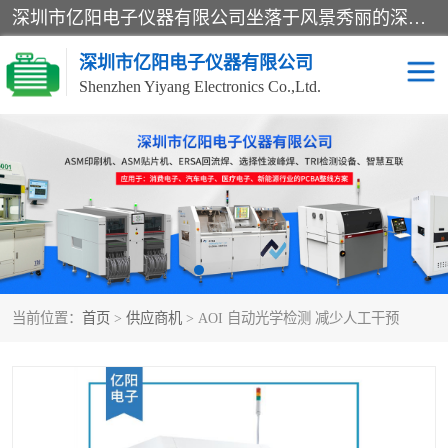
深圳市亿阳电子仪器有限公司坐落于风景秀丽的深圳市光明区，集SMT设备销售务为一体，努力为客户提供电子装配解决方案。与行业**SMT设备厂商：ASM（印刷机，锡膏检查机，贴片机），德国ERSA（爱莎）建立了稳固的代理合作关系，销售的设备一直保持**电子装配行业未来发展方向，能够满足客户各种繁杂产品的生产应用。
深圳市亿阳电子仪器有限公司
Shenzhen Yiyang Electronics Co.,Ltd.
SX全自动高速贴片机
E系列中速贴片机
NeoHorizon全自动锡膏印
选择性波峰焊
刷机
VERSAFLOW-335
回流焊HOTFLOW 3/20e
波峰焊
当前位置：
首页
>
供应商机
> AOI 自动光学检测 减少人工干预
BGA返修台HR600/2
自动光学检测TR7700QE
自动X射线检测机TR7600
组装电路板测试机
SIII
TR5001
自动光学检测TR7710
XS全自动高速贴片机