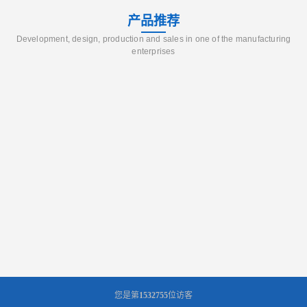
产品推荐
Development, design, production and sales in one of the manufacturing
enterprises
您是第
1532755
位访客