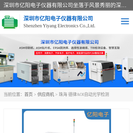
深圳市亿阳电子仪器有限公司坐落于风景秀丽的深圳市光明区，集SMT设备销售务为一体，努力为客户提供电子装配解决方案。与行业**SMT设备厂商：ASM（印刷机，锡膏检查机，贴片机），德国ERSA（爱莎）建立了稳固的代理合作关系，销售的设备一直保持**电子装配行业未来发展方向，能够满足客户各种繁杂产品的生产应用。
深圳市亿阳电子仪器有限公司
Shenzhen Yiyang Electronics Co.,Ltd.
SX全自动高速贴片机
E系列中速贴片机
NeoHorizon全自动锡膏印
选择性波峰焊
刷机
VERSAFLOW-335
回流焊HOTFLOW 3/20e
波峰焊
当前位置：
首页
>
供应商机
> 珠海 德律AOI自动光学检测
BGA返修台HR600/2
自动光学检测TR7700QE
自动X射线检测机TR7600
组装电路板测试机
SIII
TR5001
自动光学检测TR7710
XS全自动高速贴片机