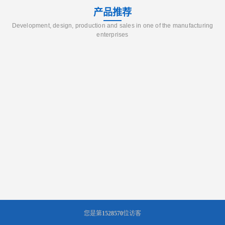
产品推荐
Development, design, production and sales in one of the manufacturing
enterprises
您是第
1528570
位访客