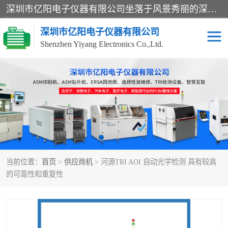
深圳市亿阳电子仪器有限公司坐落于风景秀丽的深圳市光明区，集SMT设备销售务为一体，努力为客户提供电子装配解决方案。与行业**SMT设备厂商：ASM（印刷机，锡膏检查机，贴片机），德国ERSA（爱莎）建立了稳固的代理合作关系，销售的设备一直保持**电子装配行业未来发展方向，能够满足客户各种繁杂产品的生产应用。
深圳市亿阳电子仪器有限公司
Shenzhen Yiyang Electronics Co.,Ltd.
SX全自动高速贴片机
E系列中速贴片机
NeoHorizon全自动锡膏印
选择性波峰焊
刷机
VERSAFLOW-335
回流焊HOTFLOW 3/20e
波峰焊
当前位置：
首页
>
供应商机
> 河源TRI AOI 自动光学检测 具有较高
BGA返修台HR600/2
自动光学检测TR7700QE
的可靠性和重复性
自动X射线检测机TR7600
组装电路板测试机
SIII
TR5001
自动光学检测TR7710
XS全自动高速贴片机