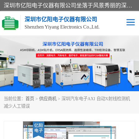
深圳市亿阳电子仪器有限公司坐落于风景秀丽的深圳市光明区，集SMT设备销售务为一体，努力为客户提供电子装配解决方案。与行业**SMT设备厂商：ASM（印刷机，锡膏检查机，贴片机），德国ERSA（爱莎）建立了稳固的代理合作关系，销售的设备一直保持**电子装配行业未来发展方向，能够满足客户各种繁杂产品的生产应用。
深圳市亿阳电子仪器有限公司
Shenzhen Yiyang Electronics Co.,Ltd.
SX全自动高速贴片机
E系列中速贴片机
NeoHorizon全自动锡膏印
选择性波峰焊
刷机
VERSAFLOW-335
回流焊HOTFLOW 3/20e
波峰焊
当前位置：
首页
>
供应商机
> 深圳汽车电子AXI 自动X射线检测机
BGA返修台HR600/2
自动光学检测TR7700QE
减少人工错误
自动X射线检测机TR7600
组装电路板测试机
SIII
TR5001
自动光学检测TR7710
XS全自动高速贴片机