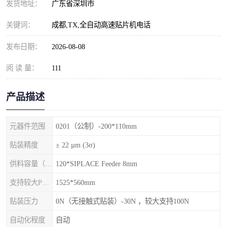
发货地址：
广东省深圳市
关键词：
成都,TX,全自动高速贴片机电话
发布日期：
2026-08-08
阅 读 量：
111
产品描述
元器件范围
0201（公制）-200*110mm
贴装精度
± 22 µm (3σ)
供料容量（元件料车）
120*SIPLACE Feeder 8mm
支持较大PCB尺寸
1525*560mm
贴装压力
0N（无接触式贴装）-30N ，较大支持100N
自动化程度
自动