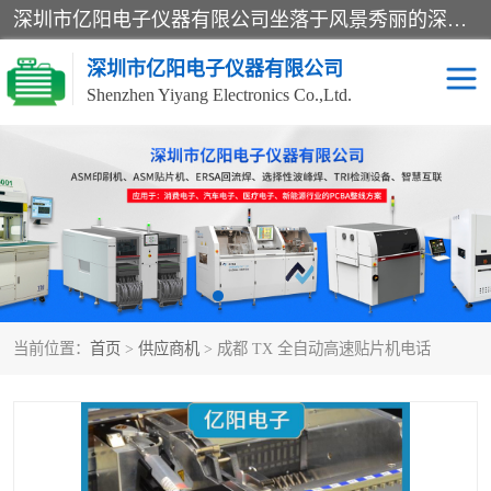
深圳市亿阳电子仪器有限公司坐落于风景秀丽的深圳市光明区，集SMT设备销售务为一体，努力为客户提供电子装配解决方案。与行业**SMT设备厂商：ASM（印刷机，锡膏检查机，贴片机），德国ERSA（爱莎）建立了稳固的代理合作关系，销售的设备一直保持**电子装配行业未来发展方向，能够满足客户各种繁杂产品的生产应用。
深圳市亿阳电子仪器有限公司
Shenzhen Yiyang Electronics Co.,Ltd.
SX全自动高速贴片机
E系列中速贴片机
NeoHorizon全自动锡膏印
选择性波峰焊
刷机
VERSAFLOW-335
回流焊HOTFLOW 3/20e
波峰焊
当前位置：
首页
>
供应商机
> 成都 TX 全自动高速贴片机电话
BGA返修台HR600/2
自动光学检测TR7700QE
自动X射线检测机TR7600
组装电路板测试机
SIII
TR5001
自动光学检测TR7710
XS全自动高速贴片机