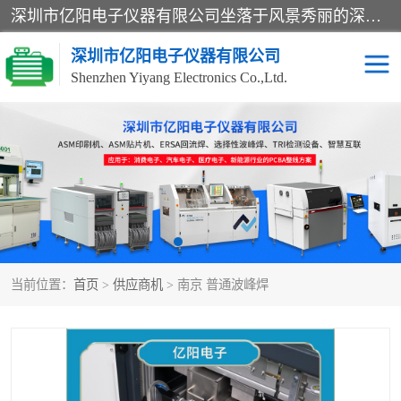
深圳市亿阳电子仪器有限公司坐落于风景秀丽的深圳市光明区，集SMT设备销售务为一体，努力为客户提供电子装配解决方案。与行业**SMT设备厂商：ASM（印刷机，锡膏检查机，贴片机），德国ERSA（爱莎）建立了稳固的代理合作关系，销售的设备一直保持**电子装配行业未来发展方向，能够满足客户各种繁杂产品的生产应用。
深圳市亿阳电子仪器有限公司
Shenzhen Yiyang Electronics Co.,Ltd.
SX全自动高速贴片机
E系列中速贴片机
NeoHorizon全自动锡膏印
选择性波峰焊
刷机
VERSAFLOW-335
回流焊HOTFLOW 3/20e
波峰焊
当前位置：
首页
>
供应商机
> 南京 普通波峰焊
BGA返修台HR600/2
自动光学检测TR7700QE
自动X射线检测机TR7600
组装电路板测试机
SIII
TR5001
自动光学检测TR7710
XS全自动高速贴片机