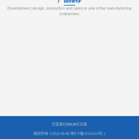
产品推荐
Development, design, production and sales in one of the manufacturing
enterprises
您是第
1550120
位访客
版权所有 ©2026-08-09
粤ICP备19145424号-2