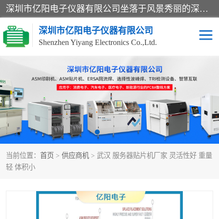
深圳市亿阳电子仪器有限公司坐落于风景秀丽的深圳市光明区，集SMT设备销售务为一体，努力为客户提供电子装配解决方案。与行业**SMT设备厂商：ASM（印刷机，锡膏检查机，贴片机），德国ERSA（爱莎）建立了稳固的代理合作关系，销售的设备一直保持**电子装配行业未来发展方向，能够满足客户各种繁杂产品的生产应用。
深圳市亿阳电子仪器有限公司
Shenzhen Yiyang Electronics Co.,Ltd.
SX全自动高速贴片机
E系列中速贴片机
NeoHorizon全自动锡膏印
选择性波峰焊
刷机
VERSAFLOW-335
回流焊HOTFLOW 3/20e
波峰焊
当前位置：
首页
>
供应商机
> 武汉 服务器贴片机厂家 灵活性好 重量
BGA返修台HR600/2
自动光学检测TR7700QE
轻 体积小
自动X射线检测机TR7600
组装电路板测试机
SIII
TR5001
自动光学检测TR7710
XS全自动高速贴片机