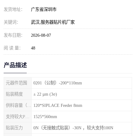
发货地址：
广东省深圳市
关键词：
武汉,服务器贴片机厂家
发布日期：
2026-08-07
阅 读 量：
48
产品描述
元器件范围
0201（公制）-200*110mm
贴装精度
± 22 µm (3σ)
供料容量（元件料车）
120*SIPLACE Feeder 8mm
支持较大PCB尺寸
1525*560mm
贴装压力
0N（无接触式贴装）-30N ，较大支持100N