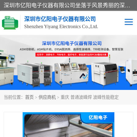
深圳市亿阳电子仪器有限公司坐落于风景秀丽的深圳市光明区，集SMT设备销售务为一体，努力为客户提供电子装配解决方案。与行业**SMT设备厂商：ASM（印刷机，锡膏检查机，贴片机），德国ERSA（爱莎）建立了稳固的代理合作关系，销售的设备一直保持**电子装配行业未来发展方向，能够满足客户各种繁杂产品的生产应用。
深圳市亿阳电子仪器有限公司
Shenzhen Yiyang Electronics Co.,Ltd.
SX全自动高速贴片机
E系列中速贴片机
NeoHorizon全自动锡膏印
选择性波峰焊
刷机
VERSAFLOW-335
回流焊HOTFLOW 3/20e
波峰焊
当前位置：
首页
>
供应商机
> 重庆 普通波峰焊 波峰性能稳定
BGA返修台HR600/2
自动光学检测TR7700QE
自动X射线检测机TR7600
组装电路板测试机
SIII
TR5001
自动光学检测TR7710
XS全自动高速贴片机