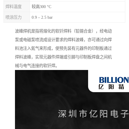
焊料温度
较高300 °C
喷涂压力
0.9 – 2.5 bar
波峰焊机是指将熔化的软钎焊料（铅锡合金），经电动
泵或电磁泵喷流成设计要求的焊料波峰，亦可通过向焊
料池注入氮气来形成，使预先装有元器件的印制板通过
焊料波峰，实现元器件焊端或引脚与印制板焊盘之间机
械与电气连接的软钎焊。