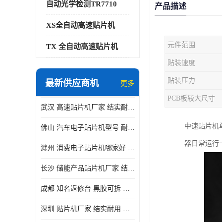
自动光学检测TR7710
产品描述
XS全自动高速贴片机
元件范围
TX 全自动高速贴片机
贴装速度
贴装压力
最新供应商机
更多
PCB板较大尺寸
武汉 高速贴片机厂家 结实耐用 贴片效率高
中速贴片机
佛山 汽车电子贴片机型号 耐振动 宽容性高
器日常运行
滁州 消费电子贴片机哪家好 结实耐用 全自动化
长沙 储能产品贴片机厂家 结实耐用 适用范围广
成都 知名返修台 黑胶可拆 对位 校正 贴放准确
深圳 贴片机厂家 结实耐用 全自动化