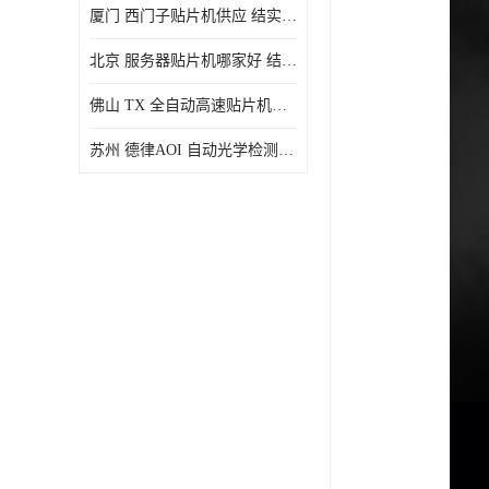
厦门 西门子贴片机供应 结实耐用 提高生产率
北京 服务器贴片机哪家好 结实耐用 宽容性高
佛山 TX 全自动高速贴片机型号 结实耐用 全自动化
苏州 德律AOI 自动光学检测 帮助节省时间和劳动力成本