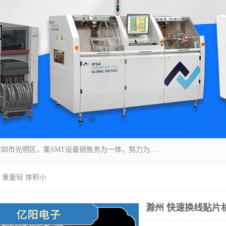
深圳市亿阳电子仪器有限公司坐落于风景秀丽的深圳市光明区，集SMT设备销售务为一体，努力为客户提供电子装配解决方案。与行业**SMT设备厂商：ASM（印刷机，锡膏检查机，贴片机），德国ERSA（爱莎）建立了稳固的代理合作关系，销售的设备一直保持**电子装配行业未来发展方向，能够满足客户各种繁杂产品的生产应用。
 重量轻 体积小
滁州 快速换线贴片机