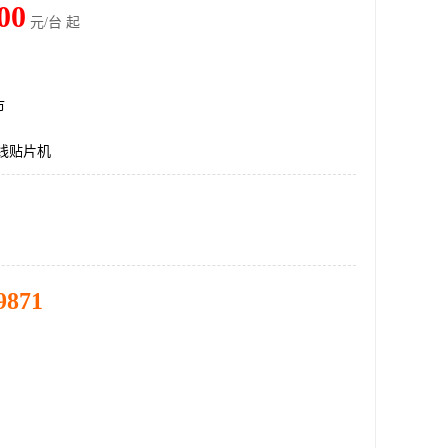
00
元/台 起
市
线贴片机
9871