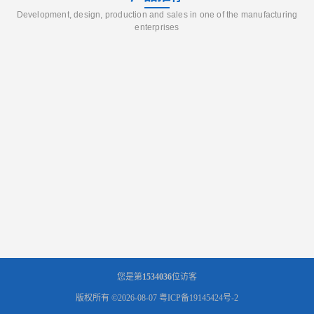
Development, design, production and sales in one of the manufacturing
enterprises
您是第
1534036
位访客
版权所有 ©2026-08-07
粤ICP备19145424号-2