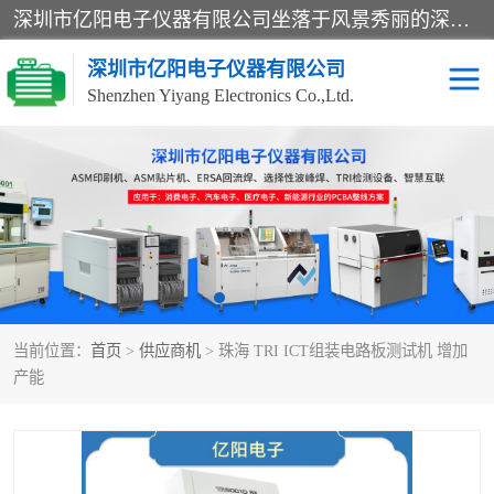
深圳市亿阳电子仪器有限公司坐落于风景秀丽的深圳市光明区，集SMT设备销售务为一体，努力为客户提供电子装配解决方案。与行业**SMT设备厂商：ASM（印刷机，锡膏检查机，贴片机），德国ERSA（爱莎）建立了稳固的代理合作关系，销售的设备一直保持**电子装配行业未来发展方向，能够满足客户各种繁杂产品的生产应用。
深圳市亿阳电子仪器有限公司
Shenzhen Yiyang Electronics Co.,Ltd.
SX全自动高速贴片机
E系列中速贴片机
NeoHorizon全自动锡膏印
选择性波峰焊
刷机
VERSAFLOW-335
回流焊HOTFLOW 3/20e
波峰焊
当前位置：
首页
>
供应商机
> 珠海 TRI ICT组装电路板测试机 增加
BGA返修台HR600/2
自动光学检测TR7700QE
产能
自动X射线检测机TR7600
组装电路板测试机
SIII
TR5001
自动光学检测TR7710
XS全自动高速贴片机