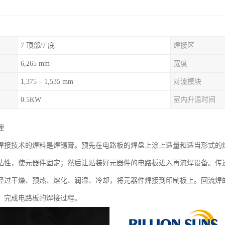
7 顶部/7 底
焊接区
6,265 mm
宽度
1,375 – 1,535 mm
对流模块
0.5KW
室内升温时间
理
焊接技术的焊料是焊锡膏。预先在电路板的焊盘上涂上适量和适当形式的焊
粘性，使元器件固定；然后让贴装好元器件的电路板进入再流焊设备。传
经过干燥、预热、熔化、润湿、冷却，将元器件焊接到印制板上。回流焊
，完成电路板的焊接过程。