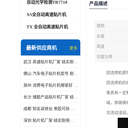
自动光学检测TR7710
产品描述
XS全自动高速贴片机
预热
TX 全自动高速贴片机
长度
高度
最新供应商机
更多
空载功率
武汉 高速贴片机厂家 结实耐用 贴片效率高
回流焊机原
佛山 汽车电子贴片机型号 耐振动 宽容性高
回流焊机的
滁州 消费电子贴片机哪家好 结实耐用 全自动化
膏具有一定
长沙 储能产品贴片机厂家 结实耐用 适用范围广
域，焊锡膏
成都 知名返修台 黑胶可拆 对位 校正 贴放准确
次流动浸润
深圳 贴片机厂家 结实耐用 全自动化