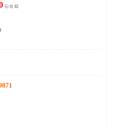
0
元/台 起
市
9871