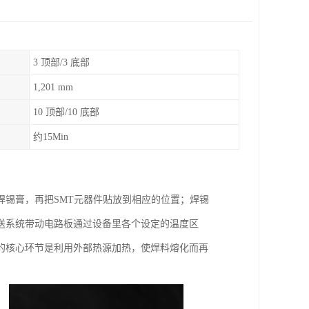
3 顶部/3 底部
1,201 mm
10 顶部/10 底部
约15Min
锡膏，再把SMT元器件贴放到相应的位置；焊锡
送系统带动电路板通过设备里各个设定的温度区
的核心环节是利用外部热源加热，使焊料熔化而再