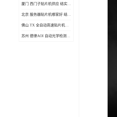
厦门 西门子贴片机供应 结实耐用 提高生产率
北京 服务器贴片机哪家好 结实耐用 宽容性高
佛山 TX 全自动高速贴片机型号 结实耐用 全自动化
苏州 德律AOI 自动光学检测 帮助节省时间和劳动力成本