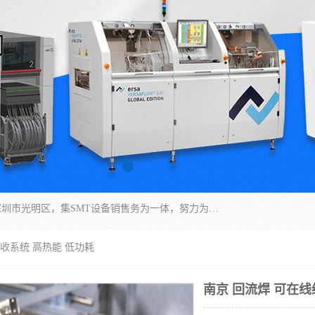
深圳市亿阳电子仪器有限公司坐落于风景秀丽的深圳市光明区，集SMT设备销售务为一体，努力为客户提供电子装配解决方案。与行业**SMT设备厂商：ASM（印刷机，锡膏检查机，贴片机），德国ERSA（爱莎）建立了稳固的代理合作关系，销售的设备一直保持**电子装配行业未来发展方向，能够满足客户各种繁杂产品的生产应用。
回收系统 高热能 低功耗
南京 回流焊 可在