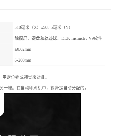
510毫米（X）x508.5毫米（Y）
触摸屏、键盘和轨迹球、DEK Instinctiv V9软件
±0.02mm
6-200mm
，用定位销或视觉来对准。
的另一端。在自动印刷机中，锡膏是自动分配的。