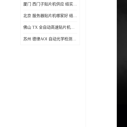
厦门 西门子贴片机供应 结实耐用 提高生产率
北京 服务器贴片机哪家好 结实耐用 宽容性高
佛山 TX 全自动高速贴片机型号 结实耐用 全自动化
苏州 德律AOI 自动光学检测 帮助节省时间和劳动力成本