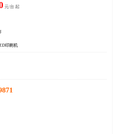
0
元/台 起
市
LED印刷机
9871