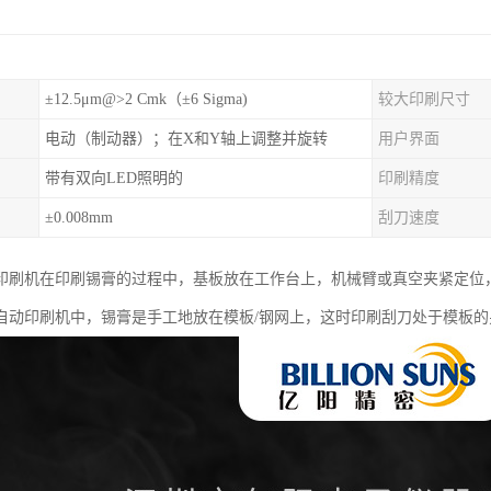
±12.5μm@>2 Cmk（±6 Sigma)
较大印刷尺寸
电动（制动器）；在X和Y轴上调整并旋转
用户界面
带有双向LED照明的
印刷精度
±0.008mm
刮刀速度
印刷机在印刷锡膏的过程中，基板放在工作台上，机械臂或真空夹紧定位
自动印刷机中，锡膏是手工地放在模板/钢网上，这时印刷刮刀处于模板