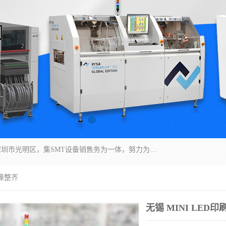
深圳市亿阳电子仪器有限公司坐落于风景秀丽的深圳市光明区，集SMT设备销售务为一体，努力为客户提供电子装配解决方案。与行业**SMT设备厂商：ASM（印刷机，锡膏检查机，贴片机），德国ERSA（爱莎）建立了稳固的代理合作关系，销售的设备一直保持**电子装配行业未来发展方向，能够满足客户各种繁杂产品的生产应用。
边缘整齐
无锡 MINI LED