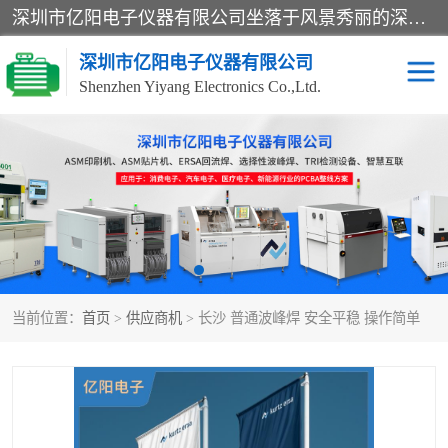
深圳市亿阳电子仪器有限公司坐落于风景秀丽的深圳市光明区，集SMT设备销售务为一体，努力为客户提供电子装配解决方案。与行业**SMT设备厂商：ASM（印刷机，锡膏检查机，贴片机），德国ERSA（爱莎）建立了稳固的代理合作关系，销售的设备一直保持**电子装配行业未来发展方向，能够满足客户各种繁杂产品的生产应用。
深圳市亿阳电子仪器有限公司
Shenzhen Yiyang Electronics Co.,Ltd.
SX全自动高速贴片机
E系列中速贴片机
NeoHorizon全自动锡膏印
选择性波峰焊
刷机
VERSAFLOW-335
回流焊HOTFLOW 3/20e
波峰焊
当前位置：
首页
>
供应商机
> 长沙 普通波峰焊 安全平稳 操作简单
BGA返修台HR600/2
自动光学检测TR7700QE
自动X射线检测机TR7600
组装电路板测试机
SIII
TR5001
自动光学检测TR7710
XS全自动高速贴片机