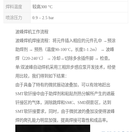
焊料温度
较高300 °C
喷涂压力
0.9 – 2.5 bar
波峰焊机工作流程
波峰焊机焊接流程：将元件插入相应的元件孔中 →预涂
助焊剂 → 预热（温度90-100‘C，长度1-1.2m） → 波峰
焊（220-240’C） → 冷却→切除多余插件脚 → 检查。
单/双波峰自动焊机采用三相异步感应泵开发技术，经使
用比较，我们得到如下结果：
由于具备了特有的微扰振动波叠加，可以有效地赶出
SMT软钎接中由于助焊剂和粘贴剂热分解所产生的遮蔽
钎接区的气体，消除跳焊和SMC、SMD阴影区，达到
SMT软钎接要求，同时，由于微扰波的叠加没使得波峰
焊的爬孔能力明显加强，提高焊接可靠性和成品率。