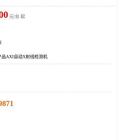
00
元/台 起
市
品AXI自动X射线检测机
9871