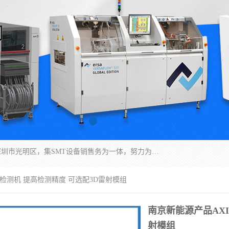
深圳市亿阳电子仪器有限公司坐落于风景秀丽的深圳市光明区，集SMT设备销售务为一体，努力为客户提供电子装配解决方案。与行业**SMT设备厂商：ASM（印刷机，锡膏检查机，贴片机），德国ERSA（爱莎）建立了稳固的代理合作关系，销售的设备一直保持**电子装配行业未来发展方向，能够满足客户各种繁杂产品的生产应用。
线检测机 提高检测精度 可选配3D雷射模组
南京新能源产品AX
射模组