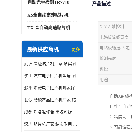
自动光学检测TR7710
产品描述
XS全自动高速贴片机
X-Y-Z 轴控制
TX 全自动高速贴片机
电路板流线高度
电路板输送/固定
最新供应商机
更多
检测高度
武汉 高速贴片机厂家 结实耐用 贴片效率高
频段
佛山 汽车电子贴片机型号 耐振动 宽容性高
用途
滁州 消费电子贴片机哪家好 结实耐用 全自动化
自动X射线检测
长沙 储能产品贴片机厂家 结实耐用 适用范围广
1. 性：
成都 知名返修台 黑胶可拆 对位 校正 贴放准确
2. 精度
深圳 贴片机厂家 结实耐用 全自动化
3. 可靠