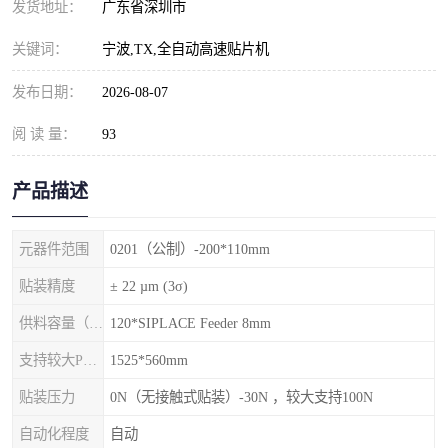
发货地址：
广东省深圳市
关键词：
宁波,TX,全自动高速贴片机
发布日期：
2026-08-07
阅 读 量：
93
产品描述
元器件范围
0201（公制）-200*110mm
贴装精度
± 22 µm (3σ)
供料容量（元件料车）
120*SIPLACE Feeder 8mm
支持较大PCB尺寸
1525*560mm
贴装压力
0N（无接触式贴装）-30N ，较大支持100N
自动化程度
自动