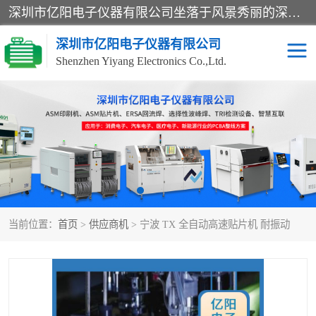
深圳市亿阳电子仪器有限公司坐落于风景秀丽的深圳市光明区，集SMT设备销售务为一体，努力为客户提供电子装配解决方案。与行业**SMT设备厂商：ASM（印刷机，锡膏检查机，贴片机），德国ERSA（爱莎）建立了稳固的代理合作关系，销售的设备一直保持**电子装配行业未来发展方向，能够满足客户各种繁杂产品的生产应用。
深圳市亿阳电子仪器有限公司
Shenzhen Yiyang Electronics Co.,Ltd.
SX全自动高速贴片机
E系列中速贴片机
NeoHorizon全自动锡膏印
选择性波峰焊
刷机
VERSAFLOW-335
回流焊HOTFLOW 3/20e
波峰焊
当前位置：
首页
>
供应商机
> 宁波 TX 全自动高速贴片机 耐振动
BGA返修台HR600/2
自动光学检测TR7700QE
自动X射线检测机TR7600
组装电路板测试机
SIII
TR5001
自动光学检测TR7710
XS全自动高速贴片机