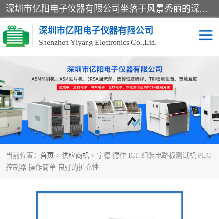
深圳市亿阳电子仪器有限公司坐落于风景秀丽的深圳市光明区，集SMT设备销售务为一体，努力为客户提供电子装配解决方案。与行业**SMT设备厂商：ASM（印刷机，锡膏检查机，贴片机），德国ERSA（爱莎）建立了稳固的代理合作关系，销售的设备一直保持**电子装配行业未来发展方向，能够满足客户各种繁杂产品的生产应用。
深圳市亿阳电子仪器有限公司
Shenzhen Yiyang Electronics Co.,Ltd.
SX全自动高速贴片机
E系列中速贴片机
NeoHorizon全自动锡膏印
选择性波峰焊
刷机
VERSAFLOW-335
回流焊HOTFLOW 3/20e
波峰焊
当前位置：
首页
>
供应商机
> 宁德 德律 ICT 组装电路板测试机 PLC
BGA返修台HR600/2
自动光学检测TR7700QE
控制器 操作简单 良好的扩充性
自动X射线检测机TR7600
组装电路板测试机
SIII
TR5001
自动光学检测TR7710
XS全自动高速贴片机