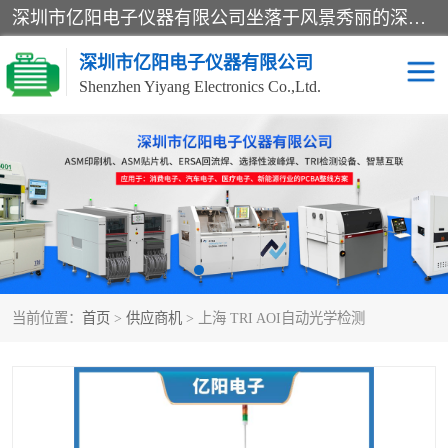
深圳市亿阳电子仪器有限公司坐落于风景秀丽的深圳市光明区，集SMT设备销售务为一体，努力为客户提供电子装配解决方案。与行业**SMT设备厂商：ASM（印刷机，锡膏检查机，贴片机），德国ERSA（爱莎）建立了稳固的代理合作关系，销售的设备一直保持**电子装配行业未来发展方向，能够满足客户各种繁杂产品的生产应用。
深圳市亿阳电子仪器有限公司
Shenzhen Yiyang Electronics Co.,Ltd.
SX全自动高速贴片机
E系列中速贴片机
NeoHorizon全自动锡膏印
选择性波峰焊
刷机
VERSAFLOW-335
回流焊HOTFLOW 3/20e
波峰焊
当前位置：
首页
>
供应商机
> 上海 TRI AOI自动光学检测
BGA返修台HR600/2
自动光学检测TR7700QE
自动X射线检测机TR7600
组装电路板测试机
SIII
TR5001
自动光学检测TR7710
XS全自动高速贴片机