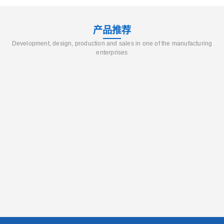
产品推荐
Development, design, production and sales in one of the manufacturing
enterprises