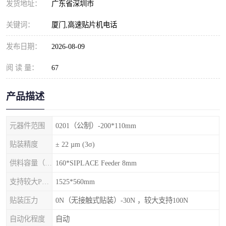
发货地址：
广东省深圳市
关键词：
厦门,高速贴片机电话
发布日期：
2026-08-09
阅 读 量：
67
产品描述
元器件范围
0201（公制）-200*110mm
贴装精度
± 22 µm (3σ)
供料容量（元件料车）
160*SIPLACE Feeder 8mm
支持较大PCB尺寸
1525*560mm
贴装压力
0N（无接触式贴装）-30N ，较大支持100N
自动化程度
自动