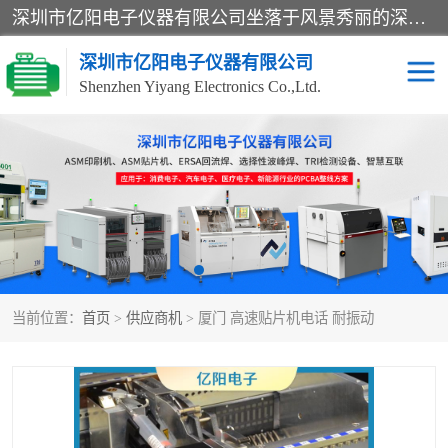
深圳市亿阳电子仪器有限公司坐落于风景秀丽的深圳市光明区，集SMT设备销售务为一体，努力为客户提供电子装配解决方案。与行业**SMT设备厂商：ASM（印刷机，锡膏检查机，贴片机），德国ERSA（爱莎）建立了稳固的代理合作关系，销售的设备一直保持**电子装配行业未来发展方向，能够满足客户各种繁杂产品的生产应用。
深圳市亿阳电子仪器有限公司
Shenzhen Yiyang Electronics Co.,Ltd.
SX全自动高速贴片机
E系列中速贴片机
NeoHorizon全自动锡膏印
选择性波峰焊
刷机
VERSAFLOW-335
回流焊HOTFLOW 3/20e
波峰焊
当前位置：
首页
>
供应商机
> 厦门 高速贴片机电话 耐振动
BGA返修台HR600/2
自动光学检测TR7700QE
自动X射线检测机TR7600
组装电路板测试机
SIII
TR5001
自动光学检测TR7710
XS全自动高速贴片机